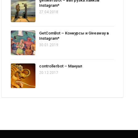
getlikersbot – выгрузка лайков
Instagram*
27.04.2018
GetComBot – Конкурсы и Giveaway в
Instagram*
30.01.2019
controllerbot – Мануал
20.12.2017