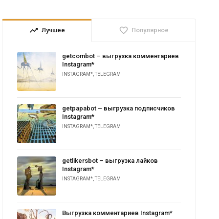
trending_up
favorite_border
Лучшее
Популярное
getcombot – выгрузка комментариев
Instagram*
INSTAGRAM*
,
TELEGRAM
getpapabot – выгрузка подписчиков
Instagram*
INSTAGRAM*
,
TELEGRAM
getlikersbot – выгрузка лайков
Instagram*
INSTAGRAM*
,
TELEGRAM
Выгрузка комментариев Instagram*