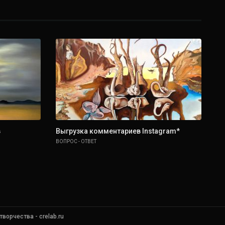
в
Выгрузка комментариев Instagram*
Ин
In
ВОПРОС - ОТВЕТ
IN
орчества - crelab.ru