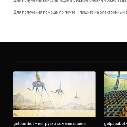
Для получения консультации в режиме онлайн можно зада
написанию в декабре 2018 года. Но на
сервис GetComBot посыпались атаки. С
Для получения помощи по почте – пишите на электронный
одной крупной помог справиться
хостер, за что ему ...
getcombot – выгрузка комментариев
getpapabot