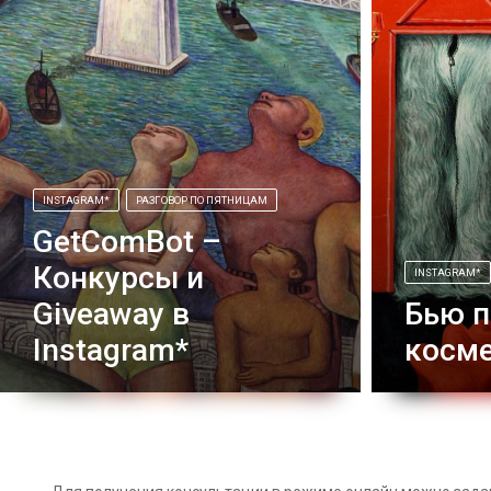
INSTAGRAM*
РАЗГОВОР ПО ПЯТНИЦАМ
GetComBot –
Конкурсы и
INSTAGRAM*
Giveaway в
Бью п
Instagram*
косме
Статья о том, какая механика для
Сегодня в г
проведения конкурса в Instagram*
про обзоры 
самая лучшая, а также самый полный
как эффект
обзор всех проведенных конкурсов за
“Разговор п
прошлый год, планировалась к
нашла время