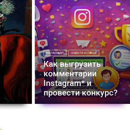
INSTAGRAM*
НОВОСТИ И СТАТЬИ
Как выгрузить
комментарии
Instagram* и
провести конкурс?
Как выгрузить комментарии Instagram*
с помощью GetComBot (геткомбот) и
провести по ним конкурсы и giveaway, с
учетом всех последний изменений и
особенности работы социальной сети –