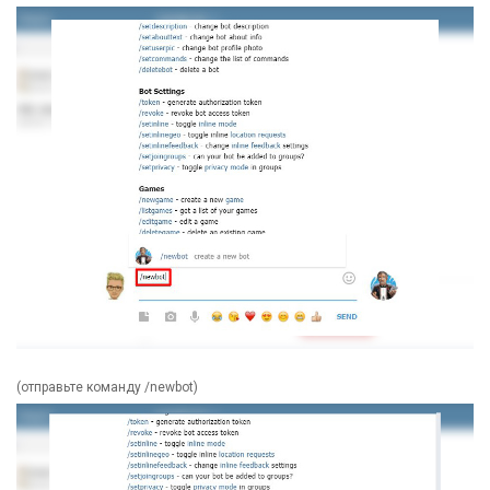
(отправьте команду /newbot)