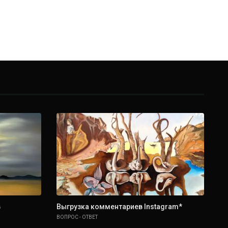
в
Выгрузка комментариев Instagram*
Ин
In
ВОПРОС - ОТВЕТ
IN