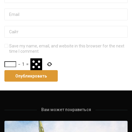
Save my name, email, and website in this browser for the next
time I comment.
−
1
=
Вам может понравиться