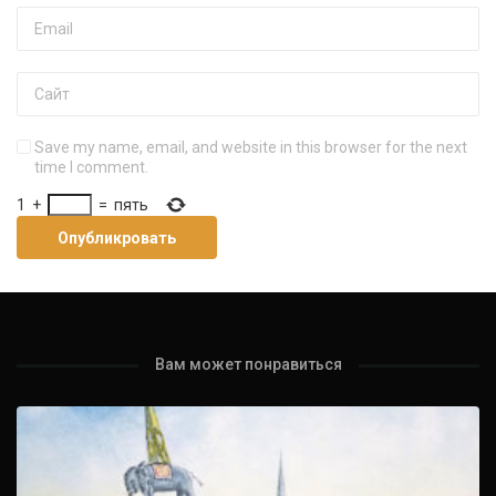
Save my name, email, and website in this browser for the next
time I comment.
1
+
=
пять
Вам может понравиться