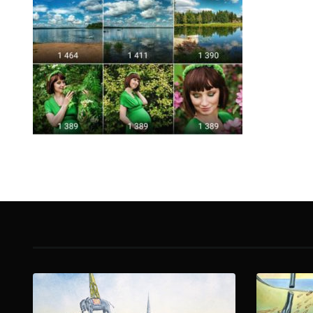
действию для многих стала вот эта
за 62 копейк
статья замечательного блога Dnative –
Как заблокировать ботов в Instagram*.
Кто такие боты в Инстаграм* ...