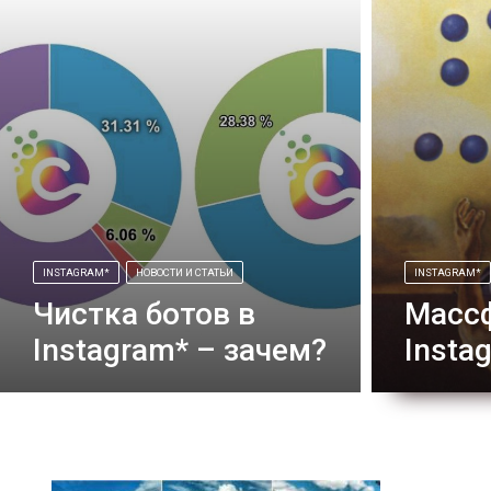
INSTAGRAM*
НОВОСТИ И СТАТЬИ
INSTAGRAM*
Чистка ботов в
Массф
Instagram* – зачем?
Insta
Настоящим бумом прошлого года у
Всеми сила
всех, кто занимается ведением
по теме ма
профилей Инстаграм*а, стал вопрос
будет допол
чистки ботов. Запросы в поисковых
смело добав
системах били рекорды. А призывом к
обойдется 