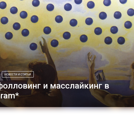
НОВОСТИ И СТАТЬИ
олловинг и масслайкинг в
gram*
ми буду стараться собрать тут самую подробную статью
ссфолловинга и масслайкинга в Инстаграм*. Материал
няться по мере изменения ситуации. Так что пост можно
лять в закладки и социальные сети. По какой цене
подписчик при массфолловинге? Спойлер: у меня вышел