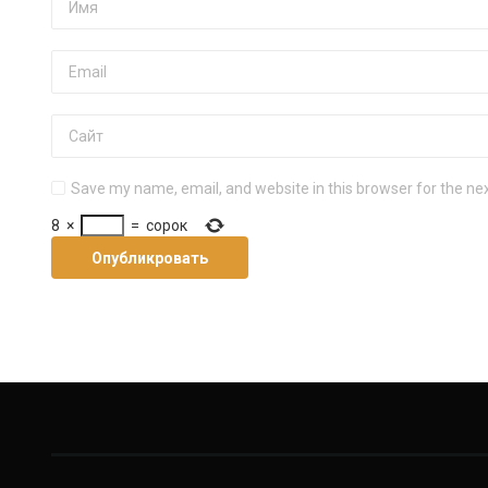
Save my name, email, and website in this browser for the ne
8
×
=
сорок