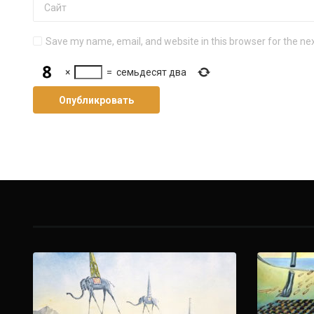
Save my name, email, and website in this browser for the ne
×
=
семьдесят два