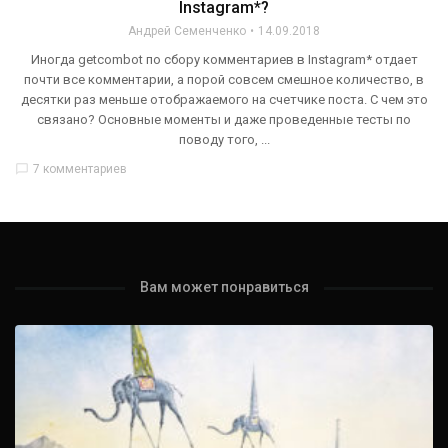
Instagram*?
Андрей Семенченко
14.09.2018
Иногда getcombot по сбору комментариев в Instagram* отдает
почти все комментарии, а порой совсем смешное количество, в
десятки раз меньше отображаемого на счетчике поста. С чем это
связано? Основные моменты и даже проведенные тесты по
поводу того, ...
chat_bubble_outline
7 комментариев
Вам может понравиться